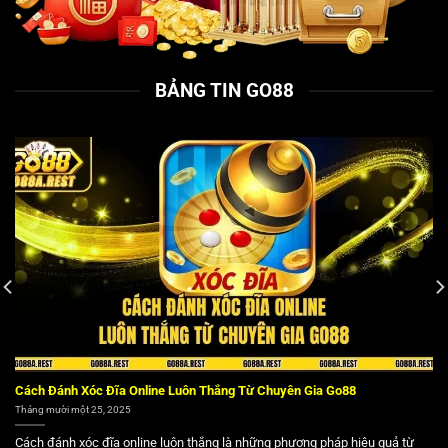
BẢNG TIN GO88
Cách Đánh Xóc Đĩa Online Luôn Thắng Từ Chuyên Gia Go88
Tháng mười một 25, 2025
Cách đánh xóc đĩa online luôn thắng là những phương pháp hiệu quả từ