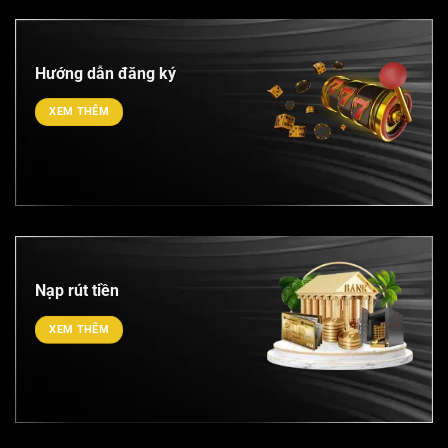
Hướng dẫn đăng ký
XEM THÊM
Nạp rút tiền
XEM THÊM