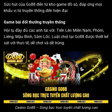
Sức hút của
Go88
đến từ kho game đồ sộ, đáp ứng mọi
khẩu vị từ truyền thống đến hiện đại:
Game bài đổi thưởng truyền thống
Hội tụ đầy đủ các anh tài với: Tiến Lên Miền Nam, Phỏm,
Liêng, Mậu Binh, Sâm Lốc. Luật chơi tại
Go88
được thiết kế
sát với thực tế, dễ chơi và dễ trúng.
Casino Go88 – Sòng bạc trực tuyến chất lượng cao