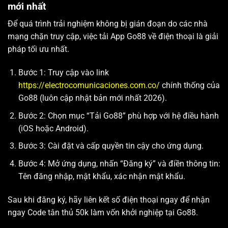
mới nhất
Để quá trình trải nghiệm không bị gián đoạn do các nhà
mạng chặn truy cập, việc tải App
Go88
về điện thoại là giải
pháp tối ưu nhất.
Bước 1:
Truy cập vào link
https://electrocomunicaciones.com.co/
chính thống của
Go88
(luôn cập nhật bản mới nhất 2026).
Bước 2:
Chọn mục “Tải Go88” phù hợp với hệ điều hành
(iOS hoặc Android).
Bước 3:
Cài đặt và cấp quyền tin cậy cho ứng dụng.
Bước 4:
Mở ứng dụng, nhấn “Đăng ký” và điền thông tin:
Tên đăng nhập, mật khẩu, xác nhận mật khẩu.
Sau khi đăng ký, hãy liên kết số điện thoại ngay để nhận
ngay
Code tân thủ 50k
làm vốn khởi nghiệp tại
Go88
.