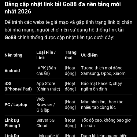
Bảng cập nhật link tải Go88 đa nền tảng mới
nhất 2026
Để tránh các website giả mạo và gặp tình trạng link bị chặn
bởi nhà mạng, người chơi nên sử dụng hệ thống link
tải
Go88
chính thống được cập nhật liên tục dưới đây:
Loại File /
Trạng
Nền tảng
Ưu điểm
Link
thái
.APK (Bản
[Hoạt
Tương thích mọi dòng
Android
chuẩn)
động]
Samsung, Oppo, Xiaomi
iOS
App Store
[Hoạt
Bảo mật FaceID, chạy
(iPhone/iPad)
(Chính thức)
động]
ngầm ổn định
Web
[Hoạt
Màn hình lớn, thao tác
PC / Laptop
Browser /
động]
nhiều tab cùng lúc
Giả lập
Link Dự
Server 5G
[Hoạt
Tốc độ cao, không bao giờ
Phòng 1
Cloud
động]
bị chặn
Link Dự
Link quốc tế
[Hoạt
Dùng khi cáp quang biển