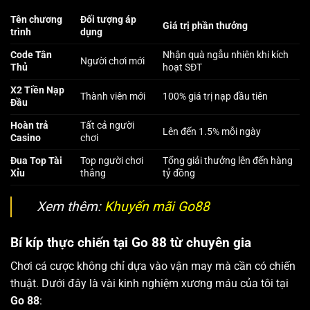
Tên chương
Đối tượng áp
Giá trị phần thưởng
trình
dụng
Code Tân
Nhận quà ngẫu nhiên khi kích
Người chơi mới
Thủ
hoạt SĐT
X2 Tiền Nạp
Thành viên mới
100% giá trị nạp đầu tiên
Đầu
Hoàn trả
Tất cả người
Lên đến 1.5% mỗi ngày
Casino
chơi
Đua Top Tài
Top người chơi
Tổng giải thưởng lên đến hàng
Xỉu
thắng
tỷ đồng
Xem thêm:
Khuyến mãi Go88
Bí kíp thực chiến tại Go 88 từ chuyên gia
Chơi cá cược không chỉ dựa vào vận may mà cần có chiến
thuật. Dưới đây là vài kinh nghiệm xương máu của tôi tại
Go 88
: