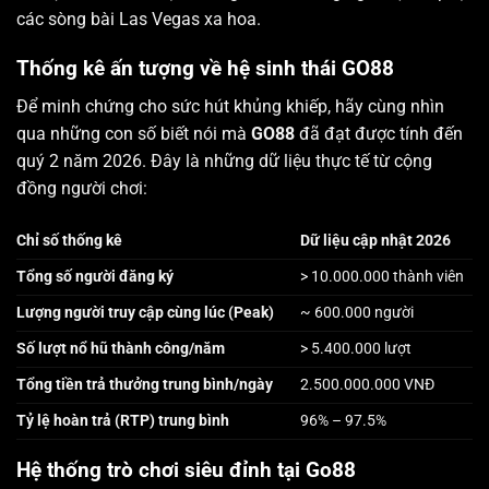
các sòng bài Las Vegas xa hoa.
Thống kê ấn tượng về hệ sinh thái GO88
Để minh chứng cho sức hút khủng khiếp, hãy cùng nhìn
qua những con số biết nói mà
GO88
đã đạt được tính đến
quý 2 năm 2026. Đây là những dữ liệu thực tế từ cộng
đồng người chơi:
Chỉ số thống kê
Dữ liệu cập nhật 2026
Tổng số người đăng ký
> 10.000.000 thành viên
Lượng người truy cập cùng lúc (Peak)
~ 600.000 người
Số lượt nổ hũ thành công/năm
> 5.400.000 lượt
Tổng tiền trả thưởng trung bình/ngày
2.500.000.000 VNĐ
Tỷ lệ hoàn trả (RTP) trung bình
96% – 97.5%
Hệ thống trò chơi siêu đỉnh tại Go88