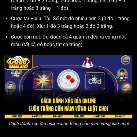
(Chẵn: 2 đỏ – 2 trắng, 4 đỏ hoặc 4 trắng; Lẻ: 3 đỏ – 1
trắng hoặc 3 trắng – 1 đỏ).
Cược tài – xỉu: Tài: Số nút đỏ nhiều hơn 3 (3 đỏ 1 trắng
hoặc 4 đỏ); Xỉu: 1 đỏ 3 trắng hoặc 2 đỏ 2 trắng.
Cược bốn nút: Dự đoán cả 4 quân vị đều ra cùng một
màu (tất cả đỏ hoặc tất cả trắng).
Cách đánh xóc đĩa online luôn thắng cần nắm vững luật chơi