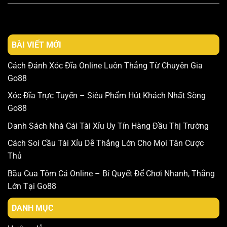
BÀI VIẾT MỚI
Cách Đánh Xóc Đĩa Online Luôn Thắng Từ Chuyên Gia
Go88
Xóc Đĩa Trực Tuyến – Siêu Phẩm Hút Khách Nhất Sòng
Go88
Danh Sách Nhà Cái Tài Xỉu Uy Tín Hàng Đầu Thị Trường
Cách Soi Cầu Tài Xỉu Dễ Thắng Lớn Cho Mọi Tân Cược
Thủ
Bầu Cua Tôm Cá Online – Bí Quyết Để Chơi Nhanh, Thắng
Lớn Tại Go88
DANH MỤC