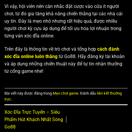
Vì vậy, hội viên nên cân nhắc đặt cược vào cửa ít người
chơi, từ đó gia tăng khả năng chiến thắng tại các nhà cái
uy tín. Đây là mẹo nhỏ nhưng rất hiệu quả, được nhiều
người chơi kỳ cựu áp dụng để tối ưu hóa lợi nhuận trong
từng ván xóc đĩa online.
Trên đây là thông tin về trò chơi và tổng hợp
cách đánh
xóc đĩa online luôn thắng
từ Go88. Hãy đăng ký tài khoản
và áp dụng những chiến thuật này để tự tin nhận thưởng
từ cổng game nhé!
Bài viết này được đăng trong
Mẹo chơi game
. Đánh dấu
liên kết thường
trực
.
Xóc Đĩa Trực Tuyến – Siêu
Phẩm Hút Khách Nhất Sòng
Go88