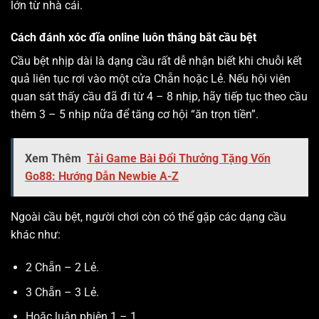
lớn từ nhà cái.
Cách đánh xóc đĩa online luôn thắng bắt cầu bệt
Cầu bệt nhịp dài là dạng cầu rất dễ nhận biết khi chuỗi kết
quả liên tục rơi vào một cửa Chẵn hoặc Lẻ. Nếu hội viên
quan sát thấy cầu đã đi từ 4 – 8 nhịp, hãy tiếp tục theo cầu
thêm 3 – 5 nhịp nữa để tăng cơ hội “ăn trọn tiền”.
Xem Thêm
Tải Game Bài Đổi Thưởng Tặng Vốn
Go88: Hướng Dẫn Newbie A-Z
Ngoài cầu bệt, người chơi còn có thể gặp các dạng cầu
khác như:
2 Chẵn – 2 Lẻ.
3 Chẵn – 3 Lẻ.
Hoặc luân phiên 1 – 1.