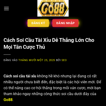
Bỏ
qua
nội
dung
ĐĂNG KÝ
ĐĂNG NHẬP
Cách Soi Cầu Tài Xỉu Dễ Thắng Lớn Cho
Mọi Tân Cược Thủ
ĐĂNG VÀO
THÁNG MƯỜI MỘT 25, 2025
BỞI
SEO
Cách soi cầu tài xỉu
không hề khó nhưng lại đang có rất
nhiều người chưa biết đến, đặc biệt là các hội viên mới. Để
có thể nâng cao cơ hội thắng trong mỗi ván cược, mời bạn
tham khảo ngay những công thức soi cầu dưới đây của
Go88
.