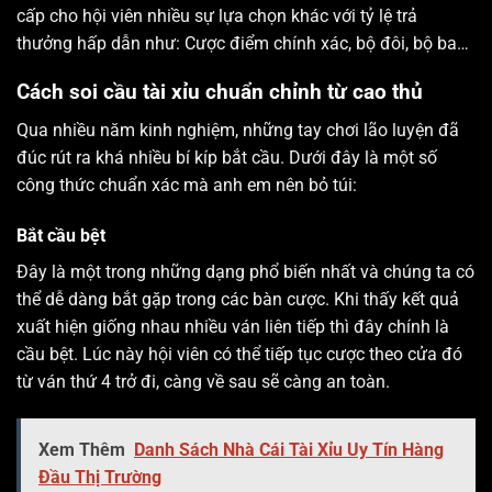
cấp cho hội viên nhiều sự lựa chọn khác với tỷ lệ trả
thưởng hấp dẫn như: Cược điểm chính xác, bộ đôi, bộ ba…
Cách soi cầu tài xỉu chuẩn chỉnh từ cao thủ
Qua nhiều năm kinh nghiệm, những tay chơi lão luyện đã
đúc rút ra khá nhiều bí kíp bắt cầu. Dưới đây là một số
công thức chuẩn xác mà anh em nên bỏ túi:
Bắt cầu bệt
Đây là một trong những dạng phổ biến nhất và chúng ta có
thể dễ dàng bắt gặp trong các bàn cược. Khi thấy kết quả
xuất hiện giống nhau nhiều ván liên tiếp thì đây chính là
cầu bệt. Lúc này hội viên có thể tiếp tục cược theo cửa đó
từ ván thứ 4 trở đi, càng về sau sẽ càng an toàn.
Xem Thêm
Danh Sách Nhà Cái Tài Xỉu Uy Tín Hàng
Đầu Thị Trường