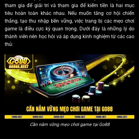
tham gia để giải trí và tham gia để kiếm tiền là hai mục
tiêu hoàn toàn khác nhau. Nếu muốn tăng cơ hội chiến
thắng, tạo thu nhập bền vững, việc trang bị các mẹo chơi
game là điều cực kỳ quan trọng. Dưới đây là những lý do
thành viên nên học hỏi và áp dụng kinh nghiệm từ các cao
thủ:
Cần nắm vững mẹo chơi game tại Go88