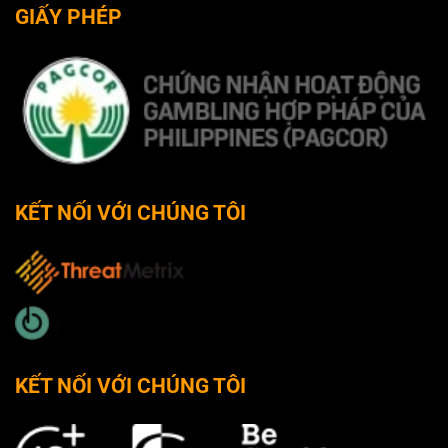
GIẤY PHÉP
KẾT NỐI VỚI CHÚNG TÔI
KẾT NỐI VỚI CHÚNG TÔI