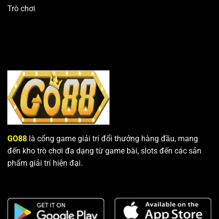
Trò chơi
GO88
là cổng game giải trí đổi thưởng hàng đầu, mang
đến kho trò chơi đa dạng từ game bài, slots đến các sản
phẩm giải trí hiện đại.