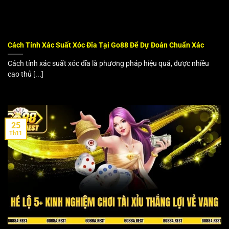
Cách Tính Xác Suất Xóc Đĩa Tại Go88 Để Dự Đoán Chuẩn Xác
Cách tính xác suất xóc đĩa là phương pháp hiệu quả, được nhiều
cao thủ [...]
25
Th11