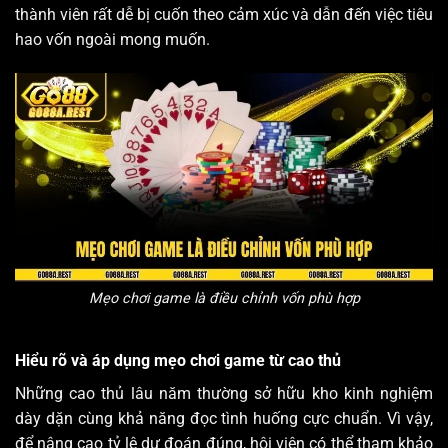
thành viên rất dễ bị cuốn theo cảm xúc và dẫn đến việc tiêu
hao vốn ngoài mong muốn.
Mẹo chơi game là điều chỉnh vốn phù hợp
Hiểu rõ và áp dụng mẹo chơi game từ cao thủ
Những cao thủ lâu năm thường sở hữu kho kinh nghiệm
dày dặn cùng khả năng đọc tình huống cực chuẩn. Vì vậy,
để nâng cao tỷ lệ dự đoán đúng, hội viên có thể tham khảo