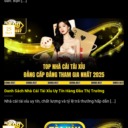
dẫn. Bạn [...]
25
Th11
Danh Sách Nhà Cái Tài Xỉu Uy Tín Hàng Đầu Thị Trường
Nhà cái tài xỉu uy tín, chất lượng và tỷ lệ trả thưởng hấp dẫn [...]