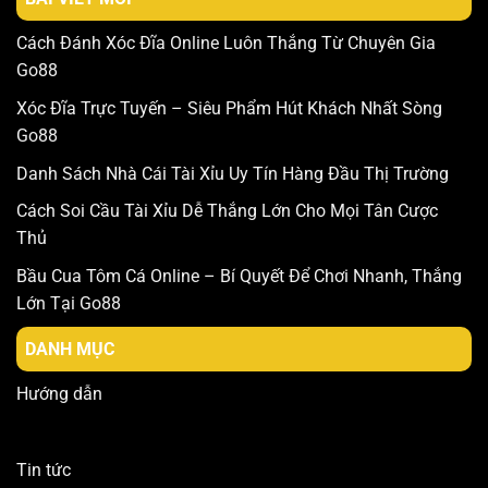
Cách Đánh Xóc Đĩa Online Luôn Thắng Từ Chuyên Gia
Go88
Xóc Đĩa Trực Tuyến – Siêu Phẩm Hút Khách Nhất Sòng
Go88
Danh Sách Nhà Cái Tài Xỉu Uy Tín Hàng Đầu Thị Trường
Cách Soi Cầu Tài Xỉu Dễ Thắng Lớn Cho Mọi Tân Cược
Thủ
Bầu Cua Tôm Cá Online – Bí Quyết Để Chơi Nhanh, Thắng
Lớn Tại Go88
DANH MỤC
Hướng dẫn
Mẹo chơi game
Tin tức