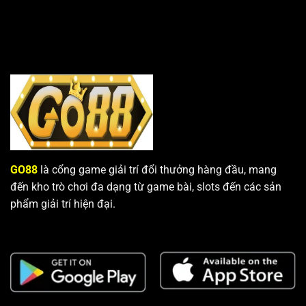
GO88
là cổng game giải trí đổi thưởng hàng đầu, mang
đến kho trò chơi đa dạng từ game bài, slots đến các sản
phẩm giải trí hiện đại.