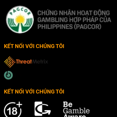
KẾT NỐI VỚI CHÚNG TÔI
KẾT NỐI VỚI CHÚNG TÔI