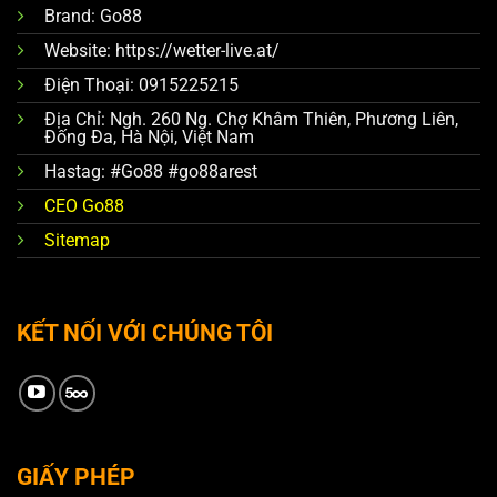
Brand: Go88
Website: https://wetter-live.at/
Điện Thoại: 0915225215
Địa Chỉ: Ngh. 260 Ng. Chợ Khâm Thiên, Phương Liên,
Đống Đa, Hà Nội, Việt Nam
Hastag: #Go88 #go88arest
CEO Go88
Sitemap
KẾT NỐI VỚI CHÚNG TÔI
GIẤY PHÉP