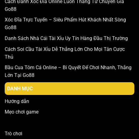
Cách Đánh Xóc Đĩa Online Luôn Thắng Từ Chuyên Gia
Go88
Xóc Đĩa Trực Tuyến – Siêu Phẩm Hút Khách Nhất Sòng
Go88
Danh Sách Nhà Cái Tài Xỉu Uy Tín Hàng Đầu Thị Trường
Cách Soi Cầu Tài Xỉu Dễ Thắng Lớn Cho Mọi Tân Cược
Thủ
Bầu Cua Tôm Cá Online – Bí Quyết Để Chơi Nhanh, Thắng
Lớn Tại Go88
DANH MỤC
Hướng dẫn
Mẹo chơi game
Tin tức
Trò chơi