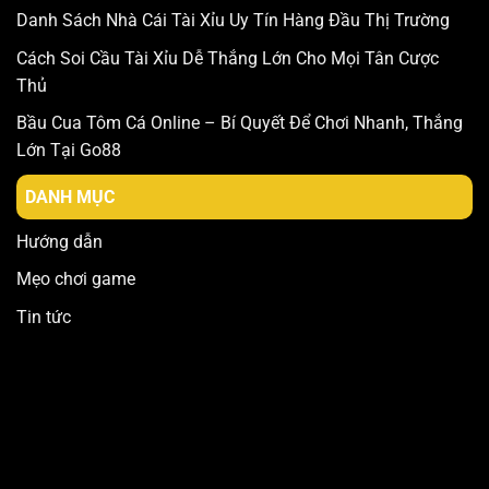
Danh Sách Nhà Cái Tài Xỉu Uy Tín Hàng Đầu Thị Trường
Cách Soi Cầu Tài Xỉu Dễ Thắng Lớn Cho Mọi Tân Cược
Thủ
Bầu Cua Tôm Cá Online – Bí Quyết Để Chơi Nhanh, Thắng
Lớn Tại Go88
DANH MỤC
Hướng dẫn
Mẹo chơi game
Tin tức
Trò chơi