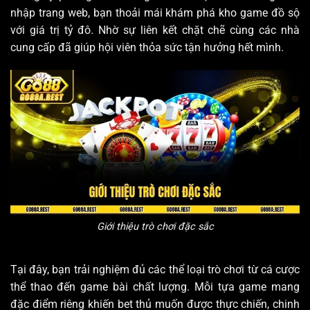
nhập trang web, bạn thoải mái khám phá kho game đồ sộ
với giá trị tỷ đô. Nhờ sự liên kết chặt chẽ cùng các nhà
cung cấp đã giúp hội viên thỏa sức tận hưởng hết mình.
Giới thiệu trò chơi đặc sắc
Tại đây, bạn trải nghiệm đủ các thể loại trò chơi từ cá cược
thể thao đến game bài chất lượng. Mỗi tựa game mang
đặc điểm riêng khiến bet thủ muốn được thực chiến, chinh