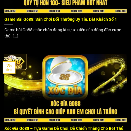
Game Bài Go88: Sân Chơi Đổi Thưởng Uy Tín, Đắt Khách Số 1
Game bài Go88 chắc chắn đang là sự ưu tiên của đông đảo cược
thủ. [...]
25
Th11
Xóc Đĩa Go88 – Tựa Game Dễ Chơi, Dễ Chiến Thắng Cho Bet Thủ