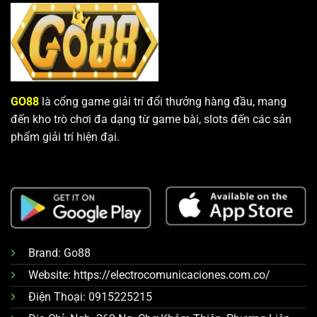
GO88
là cổng game giải trí đổi thưởng hàng đầu, mang
đến kho trò chơi đa dạng từ game bài, slots đến các sản
phẩm giải trí hiện đại.
Brand: Go88
Website: https://electrocomunicaciones.com.co/
Điện Thoại: 0915225215