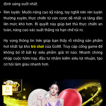
định sáng suốt nhất.
Rèn luyện: Muốn nâng cao kỹ năng, tay nghề nên rèn luyện
thường xuyên, thực chiến từ ván cược dễ nhất và tăng dần
lên mức khó hơn. Bí quyết này giúp bet thủ thực chiến an
toàn, nâng cao xác suất thắng và hạn chế rủi ro.
Hy vọng thông tin trên giúp bạn thấy rõ những sản phẩm
hot nhất tại kho
trò chơi
của Go88. Truy cập cổng game để
không bỏ lỡ bất kỳ siêu phẩm giải trí nào. Nhanh chóng
nhập cuộc hôm nay, đầu tư nhằm kiếm siêu lợi nhuận, tạo
cơ hội làm giàu nhanh hơn.
25
Th11