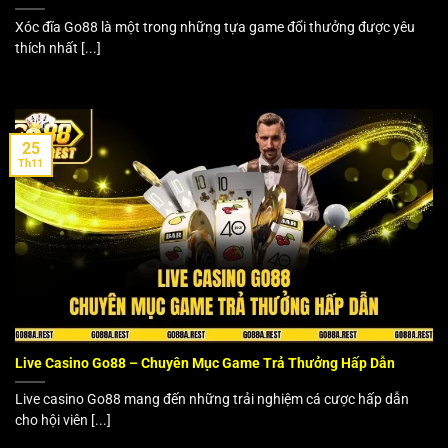
Xóc đĩa Go88 là một trong những tựa game đổi thưởng được yêu
thích nhất [...]
25
Th11
Live Casino Go88 – Chuyên Mục Game Trả Thưởng Hấp Dẫn
Live casino Go88 mang đến những trải nghiệm cá cược hấp dẫn
cho hội viên [...]