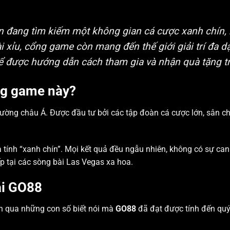
n đang tìm kiếm một không gian cá cược xanh chín, m
ài xỉu, cổng game còn mang đến thế giới giải trí đa
ể được hướng dẫn cách tham gia và nhận quà tặng tri 
ng game này?
ường châu Á. Được đầu tư bởi các tập đoàn cá cược lớn, sân chơ
là tính “xanh chín”. Mọi kết quả đều ngẫu nhiên, không có sự c
p tại các sòng bài Las Vegas xa hoa.
ái GO88
n qua những con số biết nói mà
GO88
đã đạt được tính đến quý