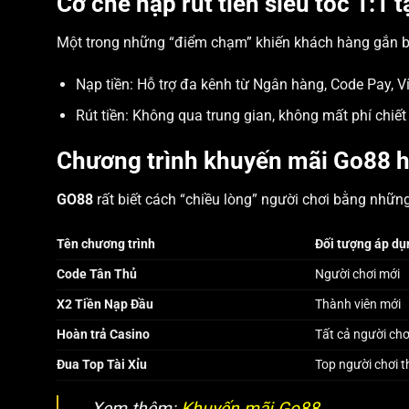
Cơ chế nạp rút tiền siêu tốc 1:1 
Một trong những “điểm chạm” khiến khách hàng gắn 
Nạp tiền:
Hỗ trợ đa kênh từ Ngân hàng, Code Pay, Ví
Rút tiền:
Không qua trung gian, không mất phí chiết k
Chương trình khuyến mãi Go88 h
GO88
rất biết cách “chiều lòng” người chơi bằng nhữn
Tên chương trình
Đối tượng áp dụ
Code Tân Thủ
Người chơi mới
X2 Tiền Nạp Đầu
Thành viên mới
Hoàn trả Casino
Tất cả người chơ
Đua Top Tài Xỉu
Top người chơi 
Xem thêm:
Khuyến mãi Go88