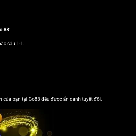
o 88
:
oặc cầu 1-1.
n của bạn tại
Go88
đều được ẩn danh tuyệt đối.