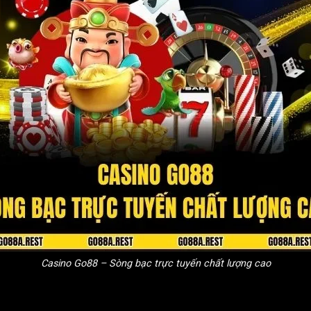
Casino Go88 – Sòng bạc trực tuyến chất lượng cao