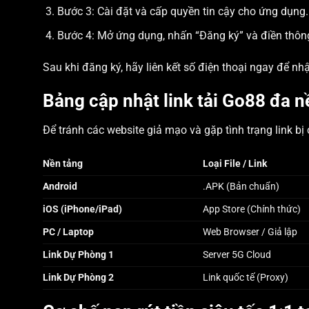
Bước 3:
Cài đặt và cấp quyền tin cậy cho ứng dụng.
Bước 4:
Mở ứng dụng, nhấn “Đăng ký” và điền thông
Sau khi đăng ký, hãy liên kết số điện thoại ngay để n
Bảng cập nhật link tải Go88 đa 
Để tránh các website giả mạo và gặp tình trạng link b
Nền tảng
Loại File / Link
Android
.APK (Bản chuẩn)
iOS (iPhone/iPad)
App Store (Chính thức)
PC / Laptop
Web Browser / Giả lập
Link Dự Phòng 1
Server 5G Cloud
Link Dự Phòng 2
Link quốc tế (Proxy)