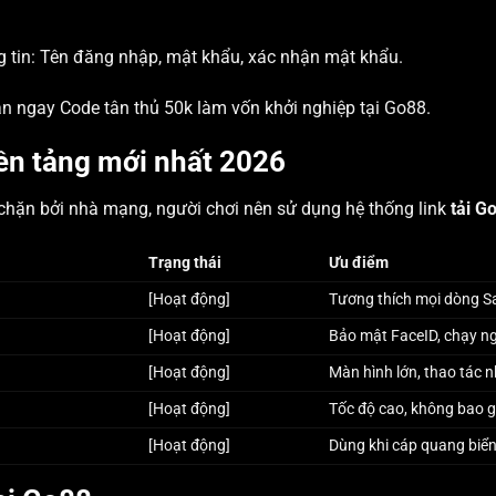
 tin: Tên đăng nhập, mật khẩu, xác nhận mật khẩu.
hận ngay
Code tân thủ 50k
làm vốn khởi nghiệp tại
Go88
.
nền tảng mới nhất 2026
ị chặn bởi nhà mạng, người chơi nên sử dụng hệ thống link
tải G
Trạng thái
Ưu điểm
[Hoạt động]
Tương thích mọi dòng S
[Hoạt động]
Bảo mật FaceID, chạy n
[Hoạt động]
Màn hình lớn, thao tác n
[Hoạt động]
Tốc độ cao, không bao g
[Hoạt động]
Dùng khi cáp quang biển