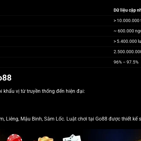
Dữ liệu cập n
> 10.000.000 
~ 600.000 ng
> 5.400.000 l
2.500.000.0
96% – 97.5%
Go88
khẩu vị từ truyền thống đến hiện đại:
m, Liêng, Mậu Binh, Sâm Lốc. Luật chơi tại
Go88
được thiết kế s